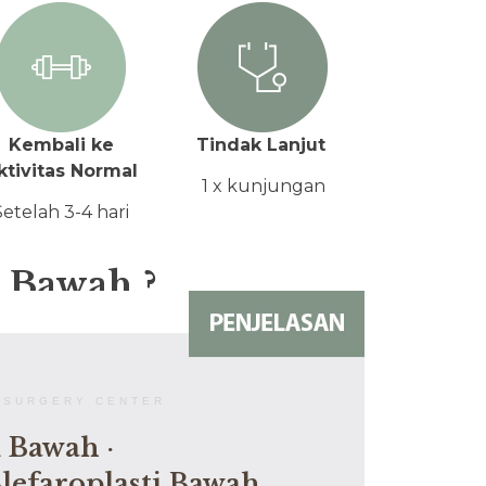
Kembali ke
Tindak Lanjut
ktivitas Normal
1 x kunjungan
Setelah 3-4 hari
i Bawah
?
 SURGERY CENTER
i Bawah ·
lefaroplasti Bawah