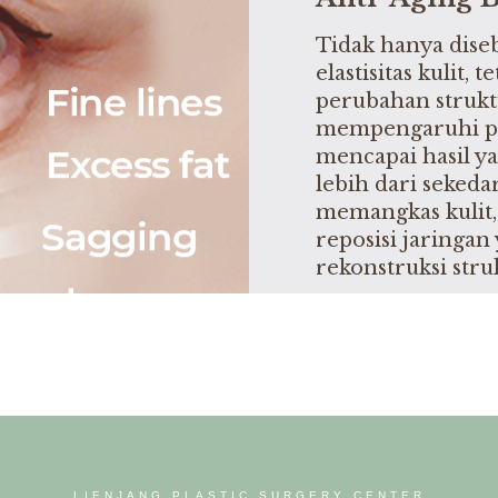
Tidak hanya dis
elastisitas kulit,
perubahan strukt
mempengaruhi pe
mencapai hasil y
lebih dari seked
memangkas kulit,
reposisi jaringa
rekonstruksi str
LIENJANG PLASTIC SURGERY CENTER