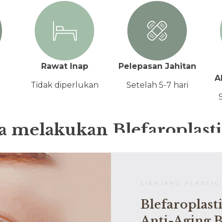
Rawat Inap
Pelepasan Jahitan
A
Tidak diperlukan
Setelah 5-7 hari
 melakukan Blefaroplast
LIENJANG PLASTIC
Blefaroplast
Anti-Aging B