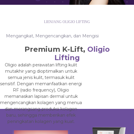
LIENJANG OLIGIO LIFTING
Mengangkat, Mengencangkan, dan Mengisi
Premium K-Lift,
Oligio
Lifting
Oligio adalah perawatan lifting kulit
mutakhir yang dioptimalkan untuk
semua jenis kulit, termasuk kulit
sensitif. Dengan memanfaatkan energi
RF (radio frequency), Oligio
memanaskan lapisan dermal untuk
mengencangkan kolagen yang menua
dan merangsang produksi kolagen
baru, sehingga memberikan efek
peningkatan kolagen yang kuat.