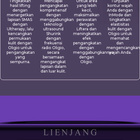
Tingkatkan
Mencapai
Untuk area
Tunjukan
hasil lifting
pengangkatan
yang lebih
kontur wajah
dengan
komprehensif
kecil,
Anda dengan
menargetkan
dengan
maksimalkan
InMode dan
lapisan SMAS
menggabungkan
perawatan
tingkatkan
dengan
teknologi
dengan
elastisitas
Ultherapy, lalu
ultrasound
Liftera dan
kulit dengan
kencangkan
Shurink
meningkatkan
Oligio untuk
permukaan
dengan
efek
memahat
kulit dengan
frekuensi
pengangkatan
dan
Oligio untuk
radio Oligio,
dengan
mengencangkan
pengangkatan
secara
menggabungkannya
wajah Anda.
yang
bersamaan
dengan
sempurna.
mengangkat
Oligio.
lapisan dalam
dan luar kulit.