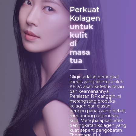
Perkuat
Kolagen
untuk
kulit
di
masa
tua
Oligio adalah perangkat
medis yang disetujui oleh
KFDA akan kefektivitasan
dan keamanannya.
Peralatan RF canggih ini
merangsang produksi
kolagen dan elastin
dengan panas yang hebat,
mendorong regenerasi
kulit. Mengharapkan efek
peningkatan kolagen yang
kuat seperti pengobatan
Thermage FLX.