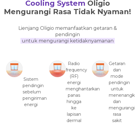
Cooling System
Oligio
Mengurangi Rasa Tidak Nyaman!
Lienjang Oligio memanfaatkan getaran &
pendingin
untuk mengurangi ketidaknyamanan
Radio
Getaran
frequency
dan
(RF)
mode
Sistem
energi
pendingin
pendingin
menghantarkan
untuk
sebelum
panas
menenangk
pengiriman
hingga
dan
energi
ke
mengurangi
lapisan
rasa
dermal
sakit