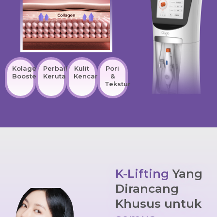
Kolagen
Perbaikan
Kulit
Pori
Booster
Kerutan
Kencang
&
Tekstur
K-Lifting
Yang
Dirancang
Khusus untuk