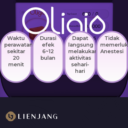
Waktu
Durasi
Dapat
Tidak
perawatan
efek
langsung
memerluk
sekitar
6~12
melakukan
Anestesi
20
bulan
aktivitas
menit
sehari-
hari