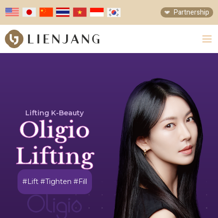
Partnership
Lifting K-Beauty
Oligio
Lifting
#Lift #Tighten #Fill