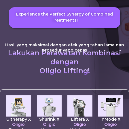
Experience the Perfect Synergy of Combined
Treatments!
Hasil yang maksimal dengan efek yang tahan lama dan
prosedur yang cepat
Lakukan Perawatan Kombinasi
dengan
Oligio Lifting!
Ultherapy X
Shurink X
Liftera X
InMode X
Oligio
Oligio
Oligio
Oligio