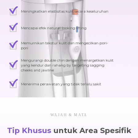
Meningkatkan elastisitas kulit secara keseluruhan
Mencapai efek natural-looking lifting
Memurnikan tekstur kulit dan mengecilkan pori-
pori
Mengurangi double chin dengan menargetkan kulit
yang kendur dan rahang by targeting sagging
cheeks and jawline
Menerima perawatan yang tidak terlalu sakit
WAJAH & MATA
Tip Khusus
untuk Area Spesifik