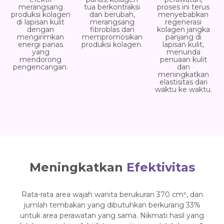
merangsang
tua berkontraksi
proses ini terus
produksi kolagen
dan berubah,
menyebabkan
di lapisan kulit
merangsang
regenerasi
dengan
fibroblas dan
kolagen jangka
mengirimkan
mempromosikan
panjang di
energi panas
produksi kolagen.
lapisan kulit,
yang
menunda
mendorong
penuaan kulit
pengencangan.
dan
meningkatkan
elastisitas dari
waktu ke waktu.
Meningkatkan
Efektivitas
Rata-rata area wajah wanita berukuran 370 cm², dan
jumlah tembakan yang dibutuhkan berkurang 33%
untuk area perawatan yang sama. Nikmati hasil yang